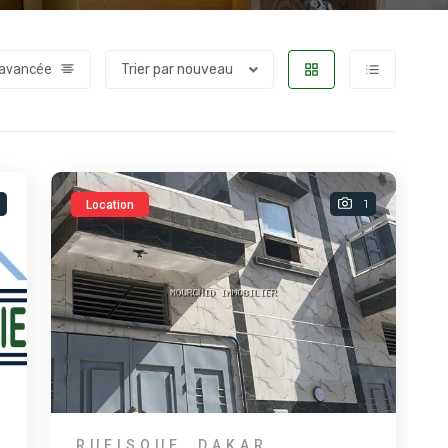
 avancée
Trier par nouveau
1
Location
RUFISQUE, DAKAR